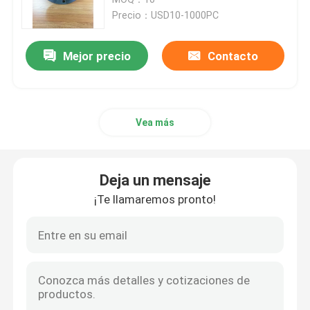
Precio：USD10-1000PC
tubo del grp
Mejor precio
Contacto
Tubo de FRP
Vea más
tanque de plástico reforzado con fibra
reja del frp
Deja un mensaje
¡Te llamaremos pronto!
Perfil de las FRP
Vidrio ECR