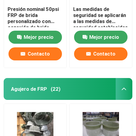
Presión nominal 50psi
Las medidas de
FRP de brida
seguridad se aplicarán
personalizado con
a las medidas de
conexión de brida
seguridad establecidas
en el anexo I del
Mejor precio
Mejor precio
presente Reglamento.
Contacto
Contacto
Agujero de FRP
(22)