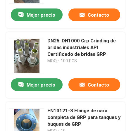
Mejor precio
Contacto
Productos
El cerrojo de FRP
DN25-DN1000 Grp Grinding de
bridas industriales API
Tubo de fibra de vidrio
Certificado de bridas GRP
MOQ：100 PCS
Freno de FRP
Mejor precio
Contacto
Flanca de la GRP
Agujero de FRP
EN13121-3 Flange de cara
completa de GRP para tanques y
buques de GRP
Agujero de GRP
MOQ：10