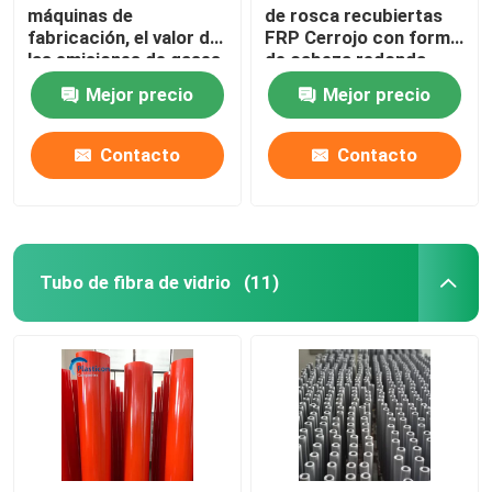
máquinas de
de rosca recubiertas
fabricación, el valor de
FRP Cerrojo con forma
las emisiones de gases
de cabeza redonda
de efecto invernadero
Mejor precio
Mejor precio
es el valor de las
emisiones de gases de
efecto invernadero,
Contacto
Contacto
que es el valor de las
emisiones de gases de
efecto invernadero.
Tubo de fibra de vidrio
(11)